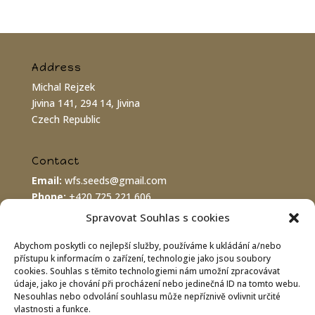
Address
Michal Rejzek
Jivina 141, 294 14, Jivina
Czech Republic
Contact
Email:
wfs.seeds@gmail.com
Phone:
+420 725 221 606
PayPal:
wfs.seeds@gmail.com
Spravovat Souhlas s cookies
Abychom poskytli co nejlepší služby, používáme k ukládání a/nebo
Bank connection
přístupu k informacím o zařízení, technologie jako jsou soubory
cookies. Souhlas s těmito technologiemi nám umožní zpracovávat
IBAN:
CZ8620100000002800070575
údaje, jako je chování při procházení nebo jedinečná ID na tomto webu.
BIC/SWIFT:
FIOBCZPPXXX
Nesouhlas nebo odvolání souhlasu může nepříznivě ovlivnit určité
Fio banka a.s., Praha 1
vlastnosti a funkce.