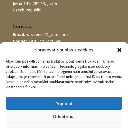
Jivina 141, 294 14, Jivina
Czech Republic
Contact
Email:
wfs.seeds@gmail.com
Phone:
+420 725 221 606
PayPal:
wfs.seeds@gmail.com
Spravovat Souhlas s cookies
Abychom poskytli co nejlepší služby, používáme k ukládání a/nebo
Bank connection
přístupu k informacím o zařízení, technologie jako jsou soubory
cookies. Souhlas s těmito technologiemi nám umožní zpracovávat
IBAN:
CZ8620100000002800070575
údaje, jako je chování při procházení nebo jedinečná ID na tomto webu.
BIC/SWIFT:
FIOBCZPPXXX
Nesouhlas nebo odvolání souhlasu může nepříznivě ovlivnit určité
Fio banka a.s., Praha 1
vlastnosti a funkce.
Přijmout
Odmítnout