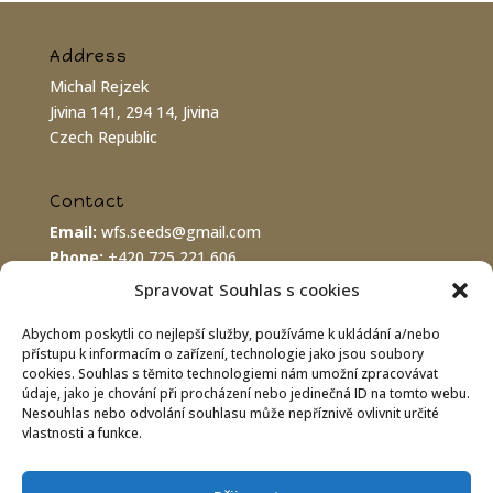
Address
Michal Rejzek
Jivina 141, 294 14, Jivina
Czech Republic
Contact
Email:
wfs.seeds@gmail.com
Phone:
+420 725 221 606
PayPal:
wfs.seeds@gmail.com
Spravovat Souhlas s cookies
Abychom poskytli co nejlepší služby, používáme k ukládání a/nebo
Bank connection
přístupu k informacím o zařízení, technologie jako jsou soubory
cookies. Souhlas s těmito technologiemi nám umožní zpracovávat
IBAN:
CZ8620100000002800070575
údaje, jako je chování při procházení nebo jedinečná ID na tomto webu.
BIC/SWIFT:
FIOBCZPPXXX
Nesouhlas nebo odvolání souhlasu může nepříznivě ovlivnit určité
Fio banka a.s., Praha 1
vlastnosti a funkce.