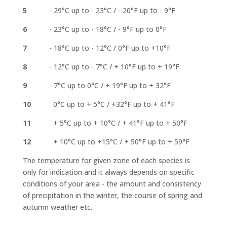
5
- 29°C up to - 23°C / - 20°F up to - 9°F
6
- 23°C up to - 18°C / - 9°F up to 0°F
7
- 18°C up to - 12°C / 0°F up to +10°F
8
- 12°C up to - 7°C / + 10°F up to + 19°F
9
- 7°C up to 0°C / + 19°F up to + 32°F
10
0°C up to + 5°C / +32°F up to + 41°F
11
+ 5°C up to + 10°C / + 41°F up to + 50°F
12
+ 10°C up to +15°C / + 50°F up to + 59°F
The temperature for given zone of each species is
only for indication and it always depends on specific
conditions of your area - the amount and consistency
of precipitation in the winter, the course of spring and
autumn weather etc.